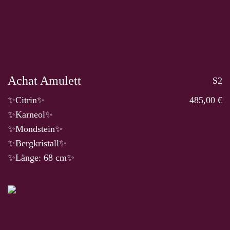
Achat Amulett
S2
✨Citrin✨
485,00 €
✨Karneol✨
✨Mondstein✨
✨Bergkristall✨
✨Länge: 68 cm✨