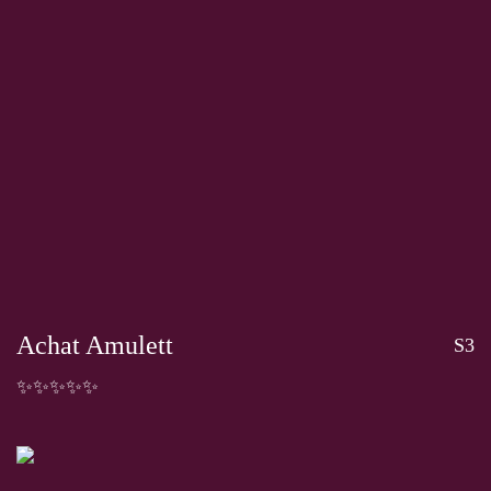
Achat Amulett
S3
✨✨✨✨✨