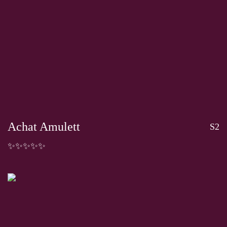
Achat Amulett
S2
✨✨✨✨✨