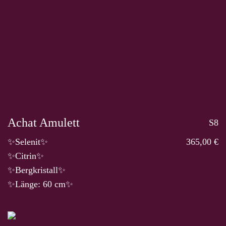
Achat Amulett
S8
✨Selenit✨
365,00 €
✨Citrin✨
✨Bergkristall✨
✨Länge: 60 cm✨