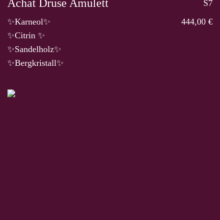
Achat Druse Amulett
S7
✨Karneol✨
444,00 €
✨Citrin ✨
✨Sandelholz✨
✨Bergkristall✨