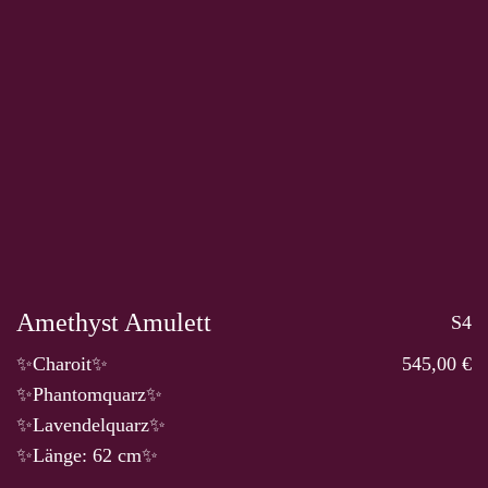
Amethyst Amulett
S4
✨Charoit✨
545,00 €
✨Phantomquarz✨
✨Lavendelquarz✨
✨Länge: 62 cm✨