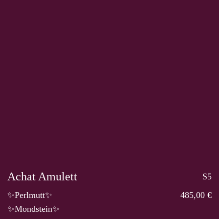
Achat Amulett
S5
✨Perlmutt✨
485,00 €
✨Mondstein✨