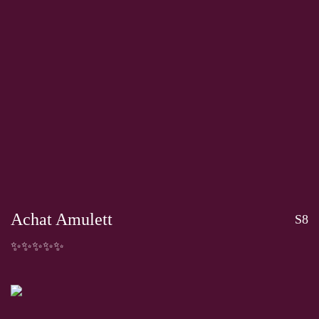
Achat Amulett
S8
✨✨✨✨✨