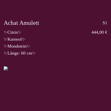
Achat Amulett
S1
✨Citrin✨
444,00 €
✨Karneol✨
✨Mondstein✨
✨Länge: 60 cm✨