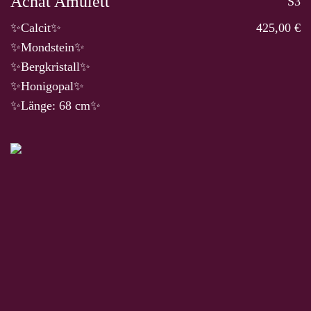
Achat Amulett
S3
✨Calcit✨
425,00 €
✨Mondstein✨
✨Bergkristall✨
✨Honigopal✨
✨Länge: 68 cm✨