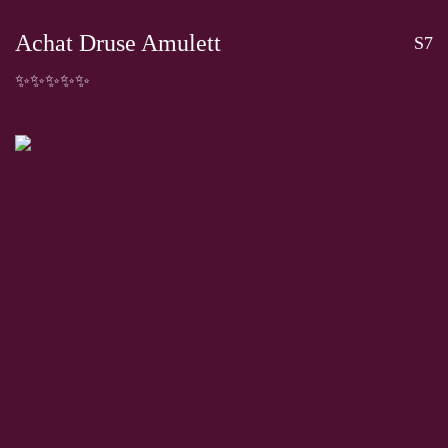
Achat Druse Amulett
S7
✨✨✨✨✨