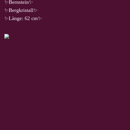
✨Bernstein✨
✨Bergkristall✨
✨Länge: 62 cm✨