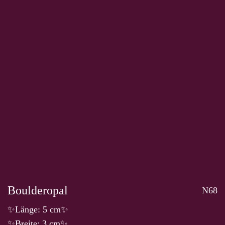
Boulderopal
N68
✨Länge: 5 cm✨
✨Breite: 3 cm✨