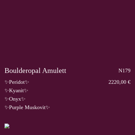
Boulderopal Amulett
N179
✨Peridot✨
2220,00 €
✨Kyanit✨
✨Onyx✨
✨Purple Muskovit✨