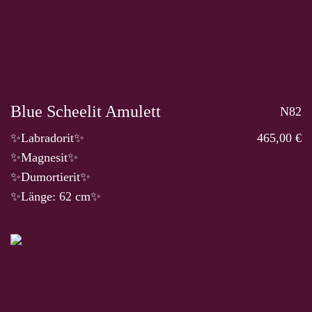
Blue Scheelit Amulett
N82
✨Labradorit✨
465,00 €
✨Magnesit✨
✨Dumortierit✨
✨Länge: 62 cm✨