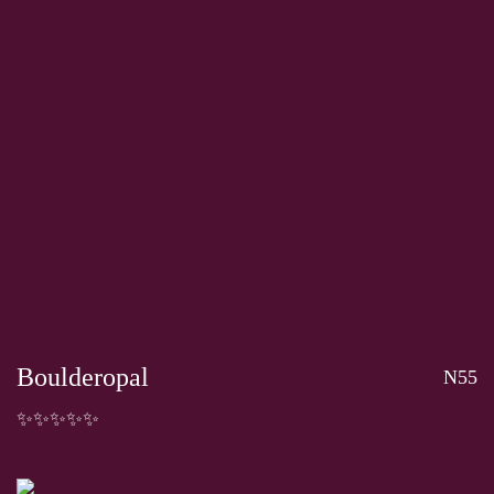
Boulderopal
N55
✨✨✨✨✨