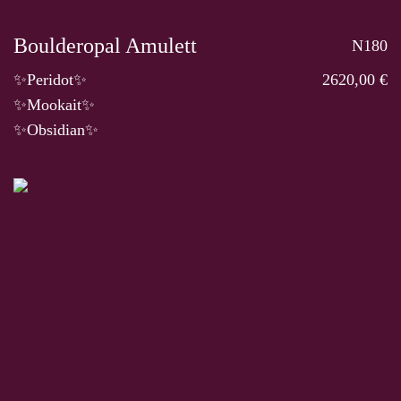
Boulderopal Amulett
N180
✨Peridot✨
2620,00 €
✨Mookait✨
✨Obsidian✨