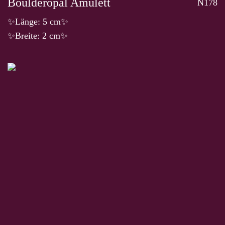
Boulderopal Amulett
N178
✨Länge: 5 cm✨
✨Breite: 2 cm✨