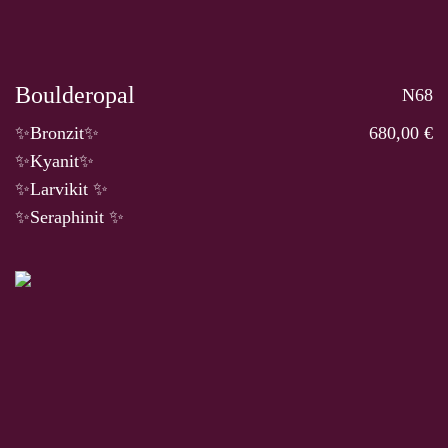
Boulderopal
N68
✨Bronzit✨
680,00 €
✨Kyanit✨
✨Larvikit ✨
✨Seraphinit ✨