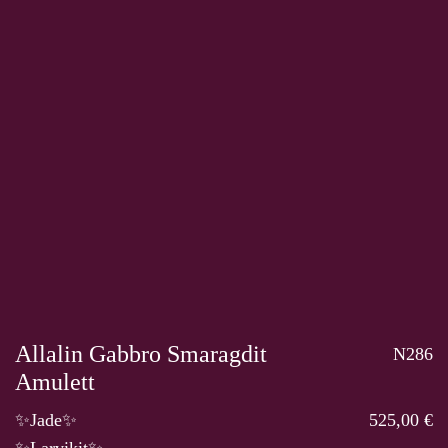
Allalin Gabbro Smaragdit
N286
Amulett
✨Jade✨
525,00 €
✨Larvikit✨