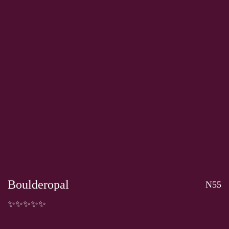
Boulderopal
N55
✨✨✨✨✨