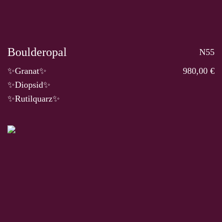
Boulderopal
N55
✨Granat✨
980,00 €
✨Diopsid✨
✨Rutilquarz✨